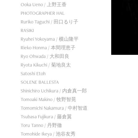
Ooka Ueno / 上野王香
PHOTOGRAPHER HAL
Ruriko Taguchi / 田口るり子
RASIKI
Ryuhei Yokoyama / 横山隆平
Rieko Honma / 本間理恵子
Ryo Ohwada / 大和田良
Ryota Kikuchi / 菊地良太
Satoshi Etoh
SOLENE BALLESTA
Shinichiro Uchikura / 内倉真一郎
Tomoaki Makino / 牧野智晃
Tomomichi Nakamura / 中村智道
Tsubasa Fujikura / 藤倉翼
Toru Tanno / 丹野徹
Tomohide Ikeya / 池谷友秀