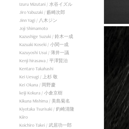
Izuru Mizutani / 水谷イズル
Jiro Yabuzaki / 藪崎次郎
Jinn Yagi / 八木ジン
Joji Shimamoto
Kazushige Suzuki / 鈴木一成
Kazuaki Koseki / 小関一成
Kazuyoshi Usui / 薄井一議
Kenji hirasawa / 平澤賢治
Kentaro Takahashi
Kei Uesugi / 上杉 敬
Kei Okana / 岡野慶
keiji Kokura / 小倉京樹
Kikuna Mishima / 美島菊名
Kiyotaka Tsurisaki / 釣崎清隆
Kiiro
Koichiro Takei / 武居功一郎