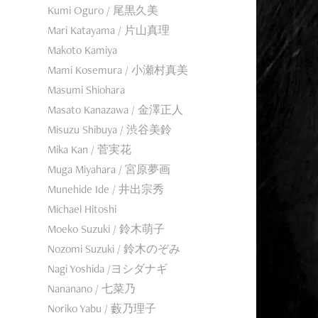
Kumi Oguro / 尾黒久美
Mari Katayama / 片山真理
Makoto Kamiya
Mami Kosemura / 小瀬村真美
Masumi Shiohara
Masato Kanazawa / 金澤正人
Misuzu Shibuya / 渋谷美鈴
Mika Kan / 菅実花
Muga Miyahara / 宮原夢画
Munehide Ide / 井出宗秀
Michael Hitoshi
Moeko Suzuki / 鈴木萌子
Nozomi Suzuki / 鈴木のぞみ
Nagi Yoshida /ヨシダナギ
Nananano / 七菜乃
Noriko Yabu / 藪乃理子