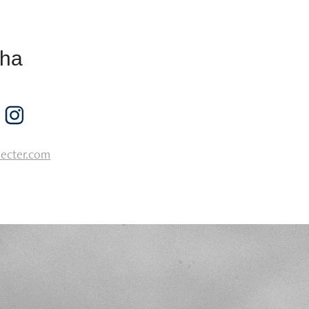
iha
lecter.com