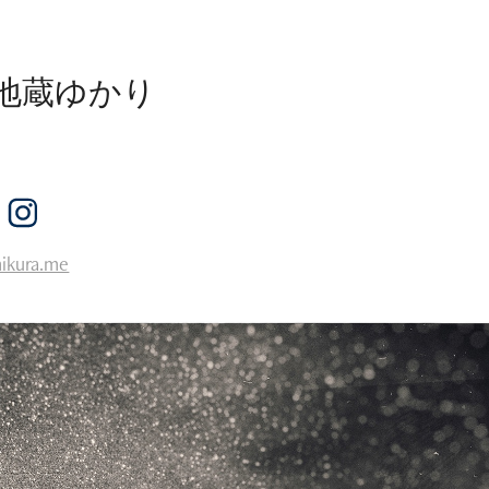
a / 地蔵ゆかり
hikura.me