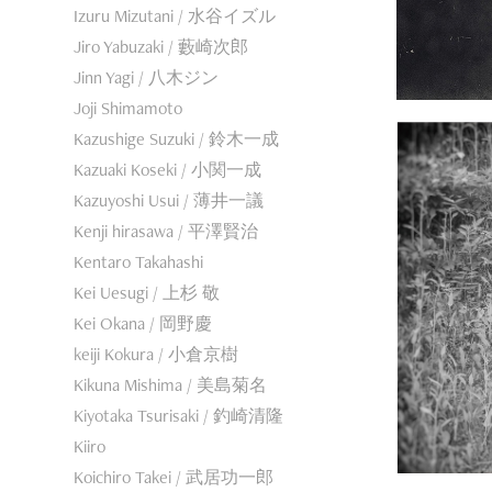
Izuru Mizutani / 水谷イズル
Jiro Yabuzaki / 藪崎次郎
Jinn Yagi / 八木ジン
Joji Shimamoto
Kazushige Suzuki / 鈴木一成
Kazuaki Koseki / 小関一成
Kazuyoshi Usui / 薄井一議
Kenji hirasawa / 平澤賢治
Kentaro Takahashi
Kei Uesugi / 上杉 敬
Kei Okana / 岡野慶
keiji Kokura / 小倉京樹
Kikuna Mishima / 美島菊名
Kiyotaka Tsurisaki / 釣崎清隆
Kiiro
Koichiro Takei / 武居功一郎