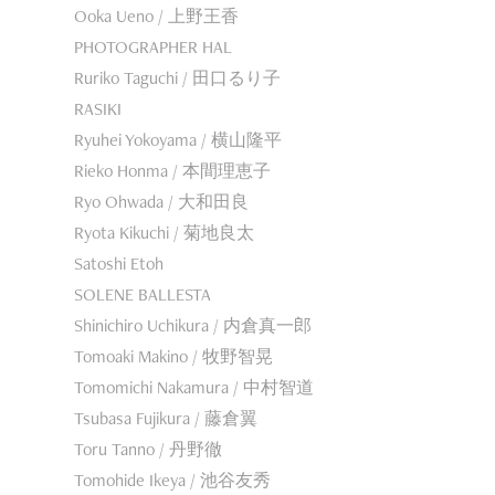
Ooka Ueno / 上野王香
PHOTOGRAPHER HAL
Ruriko Taguchi / 田口るり子
RASIKI
Ryuhei Yokoyama / 横山隆平
Rieko Honma / 本間理恵子
Ryo Ohwada / 大和田良
Ryota Kikuchi / 菊地良太
Satoshi Etoh
SOLENE BALLESTA
Shinichiro Uchikura / 内倉真一郎
Tomoaki Makino / 牧野智晃
Tomomichi Nakamura / 中村智道
Tsubasa Fujikura / 藤倉翼
Toru Tanno / 丹野徹
Tomohide Ikeya / 池谷友秀